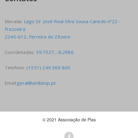
Morada:
Lago Dr. José Real Silva Sousa Canedo nº22 -
Frazoeira
2240-612, Ferreira do Zêzere
Coordenadas:
39.7527, -8.2986
Telefone:
(+351) 249 366 800
Email:
geral@ambesp.pt
© 2021 Associação de Pias