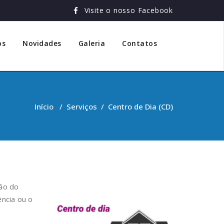
Visite o nosso Facebook
os
Novidades
Galeria
Contatos
Início
/
Serviços
/
Centro de Dia (CD)
ção do
ncia ou o