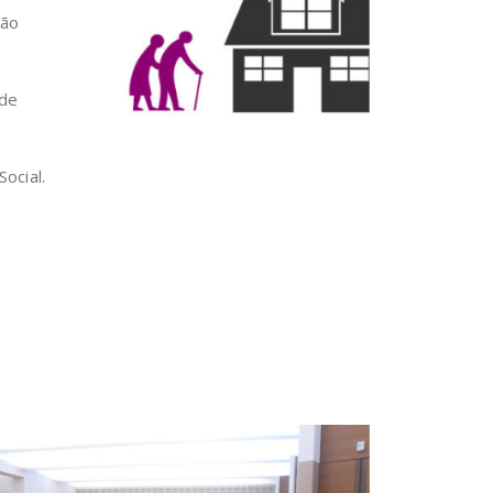
ção
 de
ocial.