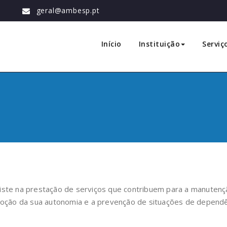
geral@ambesp.pt
ão
Início
Instituição
Serviç
siste na prestação de serviços que contribuem para a manuten
omoção da sua autonomia e a prevenção de situações de dependê