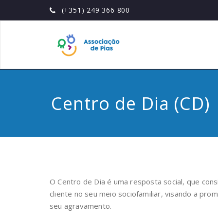
Skip
(+351) 249 366 800
to
content
Associaç
de Pias
Centro de Dia (CD)
O Centro de Dia é uma resposta social, que con
cliente no seu meio sociofamiliar, visando a pr
seu agravamento.