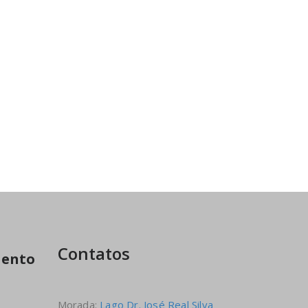
Contatos
mento
Morada:
Lago Dr. José Real Silva