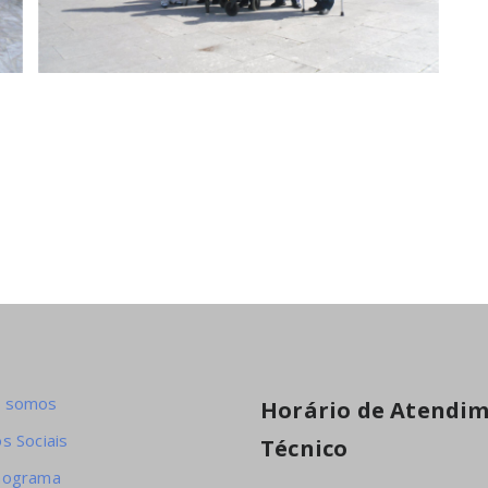
 somos
Horário de Atendi
s Sociais
Técnico
nograma