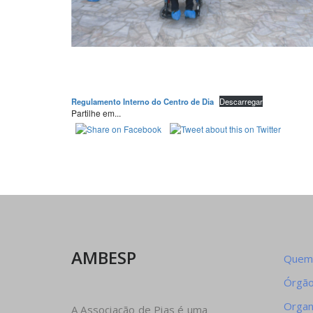
Regulamento Interno do Centro de Dia
Descarregar
Partilhe em...
AMBESP
Quem
Órgão
Orga
A Associação de Pias é uma