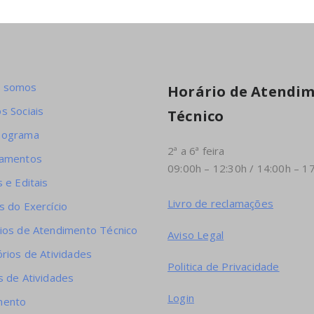
 somos
Horário de Atendi
s Sociais
Técnico
nograma
2ª a 6ª feira
lamentos
09:00h – 12:30h / 14:00h – 1
 e Editais
Livro de reclamações
s do Exercício
ios de Atendimento Técnico
Aviso Legal
órios de Atividades
Politica de Privacidade
s de Atividades
Login
mento