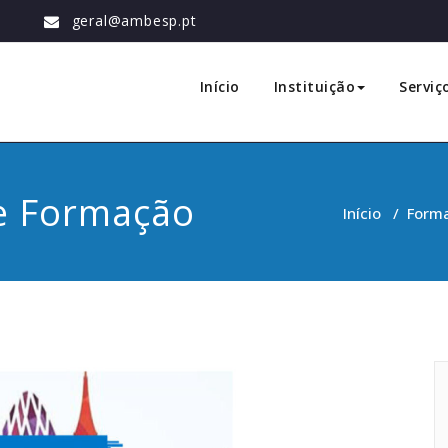
geral@ambesp.pt
ão
Início
Instituição
Serviç
e Formação
Início
/
Forma