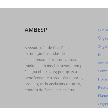
AMBESP
Quem
Órgão
Orga
A Associação de Pias é uma
Instituição Particular de
Regu
Solidariedade Social de Utilidade
Avisos
Pública, sem fins lucrativos, tem por
Conta
fins (ou objectivos) principais a
beneficência e a assistência social,
Horár
prosseguindo ainda fins culturais,
Relat
embora de forma secundária.
Plano
Orça