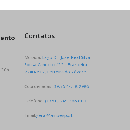
Contatos
mento
Morada:
Lago Dr. José Real Silva
Sousa Canedo nº22 - Frazoeira
7:30h
2240-612, Ferreira do Zêzere
Coordenadas:
39.7527, -8.2986
Telefone:
(+351) 249 366 800
Email:
geral@ambesp.pt