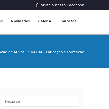
Visite o nosso Facebook
os
Novidades
Galeria
Contatos
ção de Ativos
/
KA104 – Educação e Formação