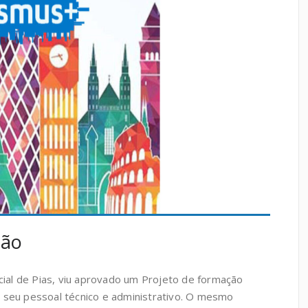
ção
ial de Pias, viu aprovado um Projeto de formação
o seu pessoal técnico e administrativo. O mesmo