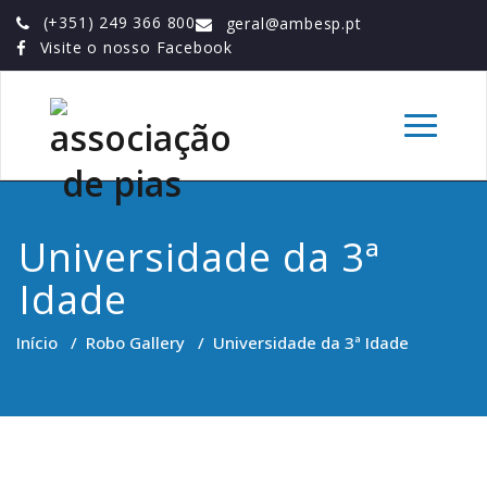
Skip
(+351) 249 366 800
geral@ambesp.pt
to
Visite o nosso Facebook
content
Associação de
TOGGLE
NAVIGAT
Pias
Universidade da 3ª
Idade
Início
/
Robo Gallery
/
Universidade da 3ª Idade