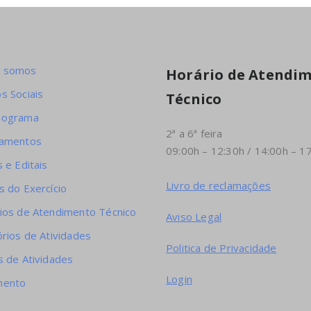
 somos
Horário de Atendi
s Sociais
Técnico
nograma
2ª a 6ª feira
lamentos
09:00h – 12:30h / 14:00h – 1
 e Editais
Livro de reclamações
s do Exercício
ios de Atendimento Técnico
Aviso Legal
órios de Atividades
Politica de Privacidade
s de Atividades
Login
mento