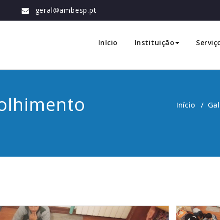
geral@ambesp.pt
ão
Início
Instituição
Serviç
colhimento
Início
/
Gal