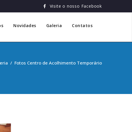
Visite o nosso Facebook
os
Novidades
Galeria
Contatos
eria
/
Fotos Centro de Acolhimento Temporário