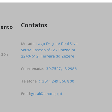
Contatos
mento
Morada:
Lago Dr. José Real Silva
Sousa Canedo nº22 - Frazoeira
7:30h
2240-612, Ferreira do Zêzere
Coordenadas:
39.7527, -8.2986
Telefone:
(+351) 249 366 800
Email:
geral@ambesp.pt